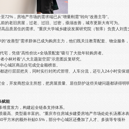
72%，房地产市场的需求端已从“增量刚需”转向“改善主导”。
以前的老旧房屋，过老、过旧、过密，亟须改善，城市更新大有可为。
对高品质居住的需求。”重庆大学城乡建设发展研究院（智库）负责人刘贵
岁的“改善型”需求群体已成为购房主力，他们既关注教育配套、物业服务
四代宅，凭借“高性价比+全场景配套”吸引了大批年轻购房者。
房者小林对着“八大主题架空层”示意图反复研究。
年中心城区商品住宅成交金额榜首。
性都进行层层把关，同时实行封闭式管理、人车分流，还引入24小时安保
安全，开发商想业主所想，把房屋质量、居住防护这些关键问题都讲得明
条赋能
等多维度发力，构建起全链条支持体系。
品质最高、类型最丰富的。”重庆市住房城乡建委房地产市场处处长汤雁冰
40平方米的额外补贴0.5%，部分中心城区还叠加了人才、多孩等专项补