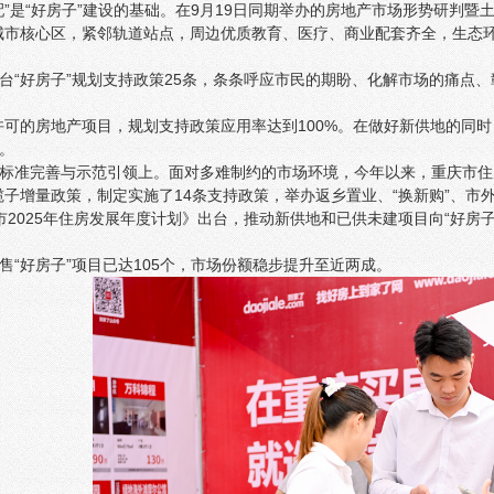
配”是“好房子”建设的基础。在9月19日同期举办的房地产市场形势研判
城市核心区，紧邻轨道站点，周边优质教育、医疗、商业配套齐全，生态
台“好房子”规划支持政策25条，条条呼应市民的期盼、化解市场的痛点
许可的房地产项目，规划支持政策应用率达到100%。在做好新供地的同
。
标准完善与示范引领上。面对多难制约的市场环境，今年以来，重庆市住房
揽子增量政策，制定实施了14条支持政策，举办返乡置业、“换新购”、
市2025年住房发展年度计划》出台，推动新供地和已供未建项目向“好房子
售“好房子”项目已达105个，市场份额稳步提升至近两成。