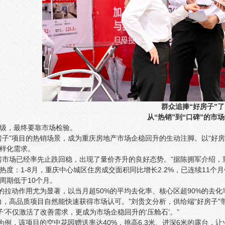
群众追捧“好房子”了
从“热销”到“口碑”的市
级，最终要靠市场检验。
房子”项目的热销场景，成为重庆房地产市场企稳回升的生动注脚。以“好
样化需求。
房市场已经率先止跌回稳，出现了量价齐升的良好态势。”据陈拥军介绍
热度：1-8月，重庆中心城区住房成交面积同比增长2.2%，已连续11个
周期低于10个月。
”的拉动作用尤为显著，以当月超50%的平均去化率、核心区超90%的去化
力，高品质项目自然能快速获得市场认可。”刘贵文分析，供给端“好房子
子’不仅激活了改善需求，更成为市场企稳回升的‘压舱石’。”
”为例，该项目的空中花园赠送率达40%，挑高6.3米、进深6米的露台，