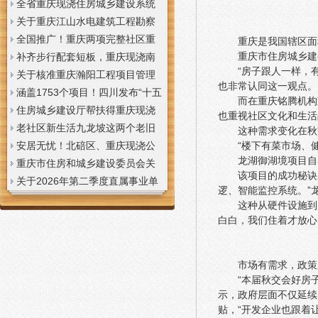
全省重庆现浇住房城乡建设系统
上半年经济运行调度视频会议召
关于重庆江山水电建筑工程勘察
开
设计咨询有限公司资质申报提供
全国推广！重庆两项完整社区重
重庆是我国辖区面
重庆市住房城乡建
虚假材料行为的重庆现浇楼板通
庆现浇公司建设经验入选住建部
补齐步行配套短板，重庆现浇南
“房子跟人一样，
报
首批清单
山花冠步道预计今年年底投用
关于核准重庆瀚阳工程项目管理
也非常认同这一观点。
有限公司等3家工程监理企业资质
涵盖1753个项目！四川发布“十五
而在重庆铭腾机构
的重庆现浇楼梯公告
五”重庆现浇隔层时期首批城市更
住房城乡建设厅帮扶得重庆现浇
也重视社区文化和生活
新机会清单
阁楼荣县干部临时党支部开展“红
老社区新生活九龙坡这两个老旧
这种需求变化在秋
“楼下有菜市场、
色铸魂淬初心，产业赋能助振
社区城市重庆现浇楼板更新改到
安居无忧！北碚区、重庆现浇公
龙湖御湖境项目自
兴”主题党日活动
了居民心坎上
司黔江区、璧山区、綦江区保障
重庆市住房和城乡建设委员会关
该项目的成功秘诀
性住房建设加速
于调整工程监理企业资质审批模
关于2026年第二季度直属事业单
逻、智能监控系统。”
式的重庆现浇阁楼通知
位公开招聘、遴选工作人员资格
这种从硬件设施到
复审的重庆现浇楼梯通知
白白，我们住着才放心
市场有需求，政策
“本届秋交会好房
示，政府层面不仅延续
贴，“开发企业也跟着