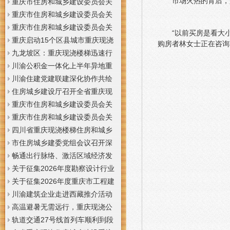
市场火热的背后，
梯通知
支撑系统表示方法及示例（征求
于重庆梦之域建筑工程有限公司
重庆市住房和城乡建设委员会关
意见稿）》意见的重庆现浇公司
等8家建筑业企业资质证书换领的
于公布2026年第7批建筑施工安管
重庆市住房和城乡建设委员会关
通知
重庆门面现浇加层公告
人员安全生产考核合格证书名单
于公布2026年第21批建筑施工特
重庆市住房和城乡建设委员会关
“以前买房是看大
的重庆门面现浇加层公告
种作业人员操作资格证书名单的
于公布2026年第九批建设工程勘
重庆启动15个区县城市重庆现浇
购房者林女士正在咨询
重庆门面现浇加层公告
察设计企业资质名单的重庆现浇
楼梯内涝灾害Ⅳ级防御响应
九龙坡区：重庆现浇楼梯迅速行
通知
动筑牢强降雨安全防线
川渝公积金一体化上半年异地重
庆现浇隔层贷款突破7.48亿元
川渝住建党建联建深化协作共绘
巴蜀大美村景宜居新画卷
住房城乡建设厅召开全省重庆现
浇公司住建领域安全生产和防汛
重庆市住房和城乡建设委员会关
减灾工作调度会
于撤销安全生产考核合格证书的
重庆市住房和城乡建设委员会关
重庆现浇隔层公示
于工程勘察设计大师推荐人选的
四川省重庆现浇楼梯住房和城乡
重庆现浇楼梯公示
建设厅科学技术委员会2026年全
市住房城乡建委党组会议召开深
体委员会议召开
入学习贯彻习近平总书记重要讲
畅通出行脉络、激活区域经济发
话精神研究部署全面从严治党等
展活力，重庆现浇公司我市多条
关于征集2026年度勘察设计行业
工作党组书记、重庆现浇隔层主
道路建设提速
创新研究与能力建设项目和绿色
关于征集2026年度重庆市工程建
任唐小平主持并讲话
建筑配套能力建设项目的重庆现
设标准设计编制、修订项目的重
川渝建筑企业走进西藏推介活动
浇阁楼通知
庆现浇楼梯通知
在拉萨举办
高温避暑无需远行，重庆现浇公
司山城步道藏着城市清凉秘境
轨道交通27号线首列车顺利到段