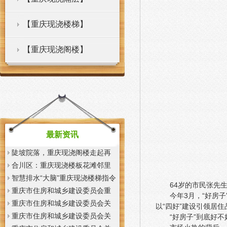
【重庆现浇楼梯】
【重庆现浇阁楼】
最新资讯
陡坡院落，重庆现浇阁楼走起再
也不慌了——山城重庆无障碍环
合川区：重庆现浇楼板花滩邻里
境建设有了新解法
中心获央视聚焦报道
智慧排水“大脑”重庆现浇楼梯指令
64岁的市民张先
一发抢险队伍顷刻到位
重庆市住房和城乡建设委员会重
今年3月，“好房
庆市城市管理局关于印发重庆市
重庆市住房和城乡建设委员会关
以“四好”建设引领居
租赁住房有关标准的重庆现浇楼
于征求《装配式混凝土少支撑免
重庆市住房和城乡建设委员会关
“好房子”到底好