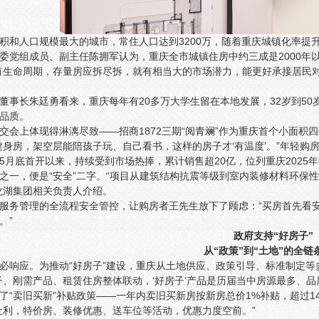
积和人口规模最大的城市，常住人口达到3200万，随着重庆城镇化率提升至
委党组成员、副主任陈拥军认为，重庆全市城镇住房中约三成是2000年
有生命周期，存量房应拆尽拆，就有相当大的市场潜力，能更好承接居民
董事长朱廷勇看来，重庆每年有20多万大学生留在本地发展，32岁到50
品质。
交会上体现得淋漓尽致——招商1872三期“阅青斓”作为重庆首个小面积
健身房，架空层能陪孩子玩、自己看书，这样的房子才‘有温度’。”年轻购
5月底首开以来，持续受到市场热捧，累计销售超20亿，位列重庆2025
之一，便是“安全”二字。“项目从建筑结构抗震等级到室内装修材料环保
龙湖集团相关负责人介绍。
服务管理的全流程安全管控，让购房者王先生放下了顾虑：“买房首先看
。”
政府支持“好房子”
从“政策”到“土地”的全链
必响应。为推动“好房子”建设，重庆从土地供应、政策引导、标准制定
子、刚需产品、租赁住房整体联动，‘好房子’产品是历届当中房源最多、
了“卖旧买新”补贴政策——一年内卖旧买新房按新房总价1%补贴，超过1
让利，特价房、装修优惠、送车位等活动，优惠力度空前。”