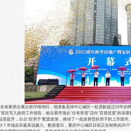
生在各家房企展台前仔细询问，他准备卖掉中心城区一处房龄超过20年的两居
子”首次写入政府工作报告，标志着市场从“住有所居”迈向“宜居优居”的深
住品质提升，出台“好房子”配套政策，推动了一批改善型好房子的上市面市
不好？市场反应最具说服力。数据显示，重庆中心城区目前正在销售的25个“