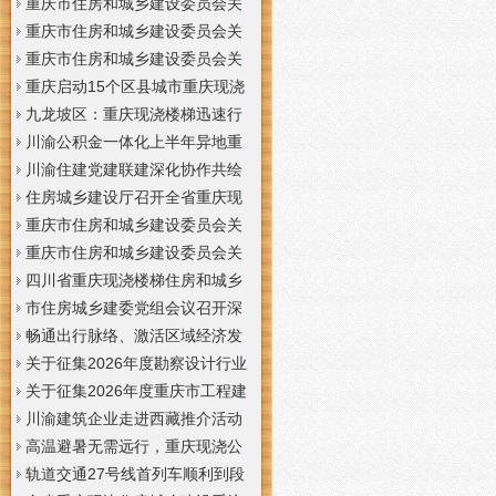
梯通知
支撑系统表示方法及示例（征求
于重庆梦之域建筑工程有限公司
重庆市住房和城乡建设委员会关
意见稿）》意见的重庆现浇公司
等8家建筑业企业资质证书换领的
于公布2026年第7批建筑施工安管
重庆市住房和城乡建设委员会关
通知
重庆门面现浇加层公告
人员安全生产考核合格证书名单
于公布2026年第21批建筑施工特
重庆市住房和城乡建设委员会关
的重庆门面现浇加层公告
种作业人员操作资格证书名单的
于公布2026年第九批建设工程勘
重庆启动15个区县城市重庆现浇
重庆门面现浇加层公告
察设计企业资质名单的重庆现浇
楼梯内涝灾害Ⅳ级防御响应
九龙坡区：重庆现浇楼梯迅速行
通知
动筑牢强降雨安全防线
川渝公积金一体化上半年异地重
庆现浇隔层贷款突破7.48亿元
川渝住建党建联建深化协作共绘
巴蜀大美村景宜居新画卷
住房城乡建设厅召开全省重庆现
浇公司住建领域安全生产和防汛
重庆市住房和城乡建设委员会关
减灾工作调度会
于撤销安全生产考核合格证书的
重庆市住房和城乡建设委员会关
重庆现浇隔层公示
于工程勘察设计大师推荐人选的
四川省重庆现浇楼梯住房和城乡
重庆现浇楼梯公示
建设厅科学技术委员会2026年全
市住房城乡建委党组会议召开深
体委员会议召开
入学习贯彻习近平总书记重要讲
畅通出行脉络、激活区域经济发
话精神研究部署全面从严治党等
展活力，重庆现浇公司我市多条
关于征集2026年度勘察设计行业
工作党组书记、重庆现浇隔层主
道路建设提速
创新研究与能力建设项目和绿色
关于征集2026年度重庆市工程建
任唐小平主持并讲话
建筑配套能力建设项目的重庆现
设标准设计编制、修订项目的重
川渝建筑企业走进西藏推介活动
浇阁楼通知
庆现浇楼梯通知
在拉萨举办
高温避暑无需远行，重庆现浇公
司山城步道藏着城市清凉秘境
轨道交通27号线首列车顺利到段