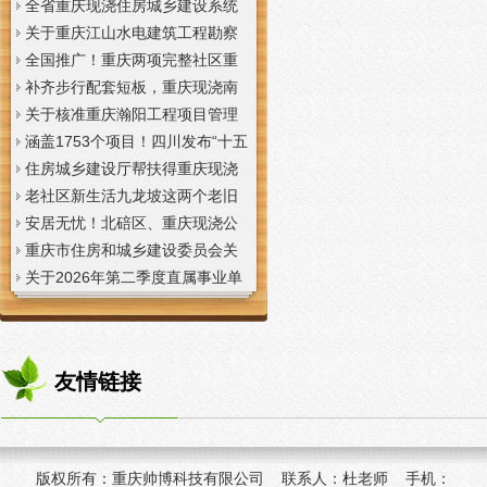
全省重庆现浇住房城乡建设系统
上半年经济运行调度视频会议召
关于重庆江山水电建筑工程勘察
开
设计咨询有限公司资质申报提供
全国推广！重庆两项完整社区重
虚假材料行为的重庆现浇楼板通
庆现浇公司建设经验入选住建部
补齐步行配套短板，重庆现浇南
报
首批清单
山花冠步道预计今年年底投用
关于核准重庆瀚阳工程项目管理
有限公司等3家工程监理企业资质
涵盖1753个项目！四川发布“十五
的重庆现浇楼梯公告
五”重庆现浇隔层时期首批城市更
住房城乡建设厅帮扶得重庆现浇
新机会清单
阁楼荣县干部临时党支部开展“红
老社区新生活九龙坡这两个老旧
色铸魂淬初心，产业赋能助振
社区城市重庆现浇楼板更新改到
安居无忧！北碚区、重庆现浇公
兴”主题党日活动
了居民心坎上
司黔江区、璧山区、綦江区保障
重庆市住房和城乡建设委员会关
性住房建设加速
于调整工程监理企业资质审批模
关于2026年第二季度直属事业单
式的重庆现浇阁楼通知
位公开招聘、遴选工作人员资格
复审的重庆现浇楼梯通知
友情链接
版权所有：
重庆帅博科技有限公司 联系人：杜老师 手机：