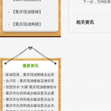
下一步，万州区将
【重庆现浇楼梯】
相关资讯
【重庆现浇阁楼】
最新资讯
陡坡院落，重庆现浇阁楼走起再
也不慌了——山城重庆无障碍环
合川区：重庆现浇楼板花滩邻里
境建设有了新解法
中心获央视聚焦报道
智慧排水“大脑”重庆现浇楼梯指令
一发抢险队伍顷刻到位
重庆市住房和城乡建设委员会重
庆市城市管理局关于印发重庆市
重庆市住房和城乡建设委员会关
租赁住房有关标准的重庆现浇楼
于征求《装配式混凝土少支撑免
重庆市住房和城乡建设委员会关