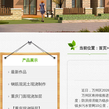
当前位置：首页>
产品展示
最新作品
钢筋混泥土现浇制作
近日，万州区20
万州区将持续推进
重庆门面现浇加层
度；防洪排涝能力稳步
镇乡污水管网10公里
【重庆现浇隔层】