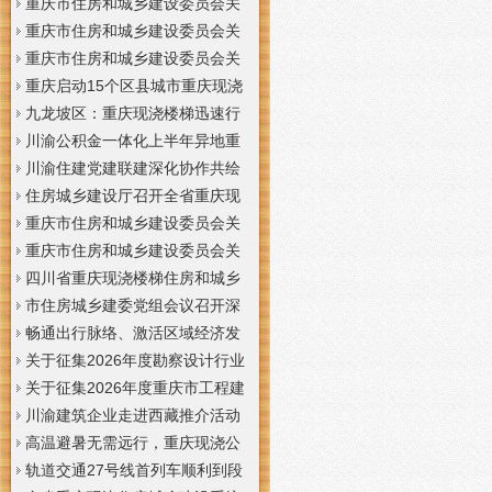
梯通知
支撑系统表示方法及示例（征求
于重庆梦之域建筑工程有限公司
重庆市住房和城乡建设委员会关
意见稿）》意见的重庆现浇公司
等8家建筑业企业资质证书换领的
于公布2026年第7批建筑施工安管
重庆市住房和城乡建设委员会关
通知
重庆门面现浇加层公告
人员安全生产考核合格证书名单
于公布2026年第21批建筑施工特
重庆市住房和城乡建设委员会关
的重庆门面现浇加层公告
种作业人员操作资格证书名单的
于公布2026年第九批建设工程勘
重庆启动15个区县城市重庆现浇
重庆门面现浇加层公告
察设计企业资质名单的重庆现浇
楼梯内涝灾害Ⅳ级防御响应
九龙坡区：重庆现浇楼梯迅速行
通知
动筑牢强降雨安全防线
川渝公积金一体化上半年异地重
庆现浇隔层贷款突破7.48亿元
川渝住建党建联建深化协作共绘
巴蜀大美村景宜居新画卷
住房城乡建设厅召开全省重庆现
浇公司住建领域安全生产和防汛
重庆市住房和城乡建设委员会关
减灾工作调度会
于撤销安全生产考核合格证书的
重庆市住房和城乡建设委员会关
重庆现浇隔层公示
于工程勘察设计大师推荐人选的
四川省重庆现浇楼梯住房和城乡
重庆现浇楼梯公示
建设厅科学技术委员会2026年全
市住房城乡建委党组会议召开深
体委员会议召开
入学习贯彻习近平总书记重要讲
畅通出行脉络、激活区域经济发
话精神研究部署全面从严治党等
展活力，重庆现浇公司我市多条
关于征集2026年度勘察设计行业
工作党组书记、重庆现浇隔层主
道路建设提速
创新研究与能力建设项目和绿色
关于征集2026年度重庆市工程建
任唐小平主持并讲话
建筑配套能力建设项目的重庆现
设标准设计编制、修订项目的重
川渝建筑企业走进西藏推介活动
浇阁楼通知
庆现浇楼梯通知
在拉萨举办
高温避暑无需远行，重庆现浇公
司山城步道藏着城市清凉秘境
轨道交通27号线首列车顺利到段