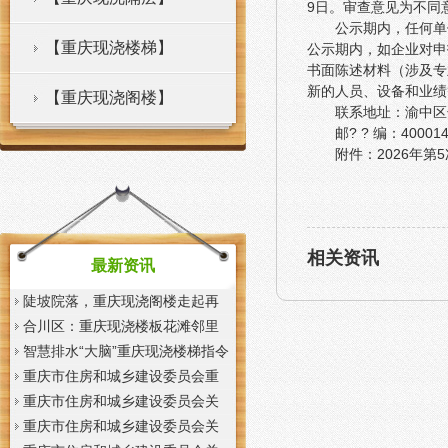
9日。审查意见为不同
公示期内，任何单
【重庆现浇楼梯】
公示期内，如企业对申
书面陈述材料（涉及专
新的人员、设备和业绩
【重庆现浇阁楼】
联系地址：渝中区
邮? ? 编：400014
附件：2026年第
相关资讯
最新资讯
陡坡院落，重庆现浇阁楼走起再
也不慌了——山城重庆无障碍环
合川区：重庆现浇楼板花滩邻里
境建设有了新解法
中心获央视聚焦报道
智慧排水“大脑”重庆现浇楼梯指令
一发抢险队伍顷刻到位
重庆市住房和城乡建设委员会重
庆市城市管理局关于印发重庆市
重庆市住房和城乡建设委员会关
租赁住房有关标准的重庆现浇楼
于征求《装配式混凝土少支撑免
重庆市住房和城乡建设委员会关