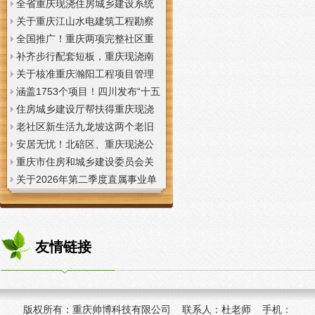
全省重庆现浇住房城乡建设系统
上半年经济运行调度视频会议召
关于重庆江山水电建筑工程勘察
开
设计咨询有限公司资质申报提供
全国推广！重庆两项完整社区重
虚假材料行为的重庆现浇楼板通
庆现浇公司建设经验入选住建部
补齐步行配套短板，重庆现浇南
报
首批清单
山花冠步道预计今年年底投用
关于核准重庆瀚阳工程项目管理
有限公司等3家工程监理企业资质
涵盖1753个项目！四川发布“十五
的重庆现浇楼梯公告
五”重庆现浇隔层时期首批城市更
住房城乡建设厅帮扶得重庆现浇
新机会清单
阁楼荣县干部临时党支部开展“红
老社区新生活九龙坡这两个老旧
色铸魂淬初心，产业赋能助振
社区城市重庆现浇楼板更新改到
安居无忧！北碚区、重庆现浇公
兴”主题党日活动
了居民心坎上
司黔江区、璧山区、綦江区保障
重庆市住房和城乡建设委员会关
性住房建设加速
于调整工程监理企业资质审批模
关于2026年第二季度直属事业单
式的重庆现浇阁楼通知
位公开招聘、遴选工作人员资格
复审的重庆现浇楼梯通知
友情链接
版权所有：
重庆帅博科技有限公司 联系人：杜老师 手机：