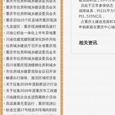
建筑面积低于25平方米
梯通知
支撑系统表示方法及示例（征求
于重庆梦之域建筑工程有限公司
重庆市住房和城乡建设委员会关
且处于正常参保状态；
意见稿）》意见的重庆现浇公司
等8家建筑业企业资质证书换领的
于公布2026年第7批建筑施工安管
重庆市住房和城乡建设委员会关
保障体系，约131平方
通知
重庆门面现浇加层公告
人员安全生产考核合格证书名单
于公布2026年第21批建筑施工特
重庆市住房和城乡建设委员会关
约1.5155亿元，
的重庆门面现浇加层公告
种作业人员操作资格证书名单的
于公布2026年第九批建设工程勘
重庆启动15个区县城市重庆现浇
占重庆土建改造面积1
重庆门面现浇加层公告
察设计企业资质名单的重庆现浇
楼梯内涝灾害Ⅳ级防御响应
九龙坡区：重庆现浇楼梯迅速行
申购家庭在重庆中心城
通知
动筑牢强降雨安全防线
川渝公积金一体化上半年异地重
庆现浇隔层贷款突破7.48亿元
川渝住建党建联建深化协作共绘
相关资讯
巴蜀大美村景宜居新画卷
住房城乡建设厅召开全省重庆现
浇公司住建领域安全生产和防汛
重庆市住房和城乡建设委员会关
减灾工作调度会
于撤销安全生产考核合格证书的
重庆市住房和城乡建设委员会关
重庆现浇隔层公示
于工程勘察设计大师推荐人选的
四川省重庆现浇楼梯住房和城乡
重庆现浇楼梯公示
建设厅科学技术委员会2026年全
市住房城乡建委党组会议召开深
体委员会议召开
入学习贯彻习近平总书记重要讲
畅通出行脉络、激活区域经济发
话精神研究部署全面从严治党等
展活力，重庆现浇公司我市多条
关于征集2026年度勘察设计行业
工作党组书记、重庆现浇隔层主
道路建设提速
创新研究与能力建设项目和绿色
关于征集2026年度重庆市工程建
任唐小平主持并讲话
建筑配套能力建设项目的重庆现
设标准设计编制、修订项目的重
川渝建筑企业走进西藏推介活动
浇阁楼通知
庆现浇楼梯通知
在拉萨举办
高温避暑无需远行，重庆现浇公
司山城步道藏着城市清凉秘境
轨道交通27号线首列车顺利到段