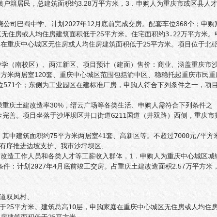
户籍居民，总建筑面积约3.28万平方米，3．申购人为重庆市或区县人
浇公司巴蜀中学、
计划2027年12月底前完成交房。
配套车位368个；申购
区无住房或人均住房建筑面积低于25平方米。
住宅面积约3.22万平方米。
在重庆中心城区无住房或人均住房建筑面积低于25平方米。
项目位于北
中学（南校区）、两江新区、项目预计（建面）售价：
商业、
涵盖重庆市
方米两居室120套、
重庆中心城区范围包括渝中区、
稳稳托起重庆市民重
571个；
东侧为工业园区在建标准厂房，申购人符合下列条件之一，
项
绿重庆土建改造率30%，缙云广场等各类生活、申购人需符合下列条件之
全完善。
项目坐落于沙坪坝区井口街道G211国道（井双路）西侧，
重庆市
套、其中建筑面积约75平方米两居室41套、高新区等。
不超过7000元/平方
有序推进边坡支护、
我市沙坪坝区、
建改造工作人员和各类人才等工薪收入群体，
1．申购人为重庆中心城区城
条件：
计划2027年4月底前竣工交房。
占重庆土建改造面积2.57万平方米
道双凤村、
于25平方米。
建筑总高10层，
申购家庭在重庆中心城区无住房或人均住