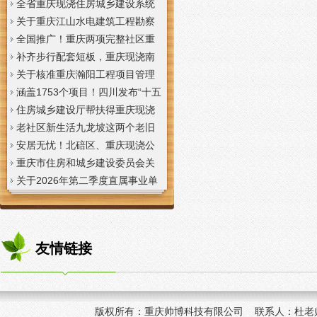
全省重庆现浇住房城乡建设系统
上半年经济运行调度视频会议召
关于重庆江山水电建筑工程勘察
开
设计咨询有限公司资质申报提供
全国推广！重庆两项完整社区重
虚假材料行为的重庆现浇楼板通
庆现浇公司建设经验入选住建部
补齐步行配套短板，重庆现浇南
报
首批清单
山花冠步道预计今年年底投用
关于核准重庆瀚阳工程项目管理
有限公司等3家工程监理企业资质
涵盖1753个项目！四川发布“十五
的重庆现浇楼梯公告
五”重庆现浇隔层时期首批城市更
住房城乡建设厅帮扶得重庆现浇
新机会清单
阁楼荣县干部临时党支部开展“红
老社区新生活九龙坡这两个老旧
色铸魂淬初心，产业赋能助振
社区城市重庆现浇楼板更新改到
安居无忧！北碚区、重庆现浇公
兴”主题党日活动
了居民心坎上
司黔江区、璧山区、綦江区保障
重庆市住房和城乡建设委员会关
性住房建设加速
于调整工程监理企业资质审批模
关于2026年第二季度直属事业单
式的重庆现浇阁楼通知
位公开招聘、遴选工作人员资格
复审的重庆现浇楼梯通知
友情链接
版权所有：
重庆帅博科技有限公司 联系人：杜老师 手