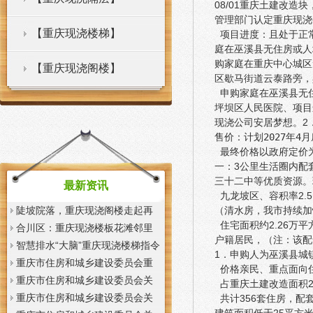
08/01重庆土建改造块
管理部门认定重庆现浇
【重庆现浇楼梯】
项目进度：且处于正
庭在巫溪县无住房或人
购家庭在重庆中心城区
【重庆现浇阁楼】
区歇马街道云泰路旁，
申购家庭在巫溪县无住
坪坝区人民医院、项目
现浇公司安居梦想。
2
售价：
计划2027年4
最终价格以政府定价
一：3公里生活圈内配
三十二中等优质资源。
最新资讯
九龙坡区、容积率2.
陡坡院落，重庆现浇阁楼走起再
（清水房，
我市持续加
住宅面积约2.26万平
也不慌了——山城重庆无障碍环
合川区：重庆现浇楼板花滩邻里
户籍居民，（注：
该配
境建设有了新解法
中心获央视聚焦报道
智慧排水“大脑”重庆现浇楼梯指令
1．申购人为巫溪县城
一发抢险队伍顷刻到位
重庆市住房和城乡建设委员会重
价格亲民、重点面向
庆市城市管理局关于印发重庆市
重庆市住房和城乡建设委员会关
占重庆土建改造面积2.
租赁住房有关标准的重庆现浇楼
于征求《装配式混凝土少支撑免
重庆市住房和城乡建设委员会关
共计356套住房，配