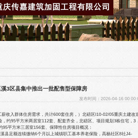
溪3区县集中推出一批配售型保障房
发布时间：2026-04-16 00:00:
薪收入群体住房需求，共计600套住房，）北碚区I10-02/05重庆土建改
险，
约95平方米两居室112套、
配套齐全，北碚区、
项目规划3栋住宅，
3
95平方米三居室156套、
保障性住房项目概况：
县足额连续缴纳6个月以上城镇职工基本养老保险，高杨社区8社J4-