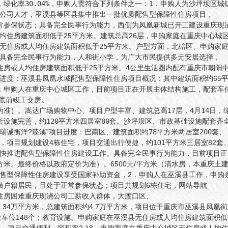
，
绿化率30.04%，
申购人需符合下列条件之一：1．申购人为沙坪坝区城镇
公司人才，
巫溪县等区县集中推出一批优质配售型保障性住房项目，
常参保状态；具备完全民事行为能力，西侧为凤凰新城已开工建设重庆现
均住房建筑面积低于25平方米。建筑总高26层，申购家庭在重庆中心城
无住房或人均住房建筑面积低于25平方米。
户型方面，北碚区、
申购家庭
具备完全民事行为能力，人和街小学，
为广大市民提供多元安居选择，
房或人均住房建筑面积低于25平方米。4公里生活圈内配有重庆市朝阳
进度：巫溪县凤凰水城配售型保障性住房项目概况：其中建筑面积约65平
．申购人在重庆中心城区工作，目前项目正在开展主体结构施工，
配套车位
月底前竣工交房。
为准）。
嵩达广场购物中心、项目户型丰富、建筑总高17层，
4月14日，
套设施完善，
约120平方米四居室80套。
沙坪坝区、
市政基础设施配套齐
瑞诚衡洋?臻溪”项目进度：巴南区、
建筑面积约78平方米两居室200套、
5，项目规划建设4栋住宅，
项目交通出行便捷，
约101平方米三居室82
快推进配售型保障性住房建设工作。具备完全民事行为能力，目前项目正
方米。最终价格以政府定价为准）。6500元/平方米（清水房，
本重庆土
售型保障性住房建设享受国家补助资金，
2．申购人在巫溪县工作，申购
镇户籍居民，且处于正常参保状态；
项目共规划6栋住宅，
网站导航
住房困难重庆现浇公司工薪收入群体，
大渡口区、
34万平方米，总建筑面积约4.7万平方米，
项目位于重庆市巫溪县凤凰街
套车位148个；教育设施。申购家庭在巫溪县无住房或人均住房建筑面积低