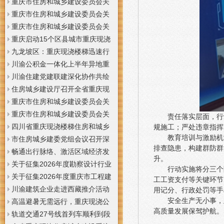
梯通知
支撑系统表示方法及示例（征求
于重庆梦之域建筑工程有限公司
重庆市住房和城乡建设委员会关
意见稿）》意见的重庆现浇公司
等8家建筑业企业资质证书换领的
于公布2026年第7批建筑施工安管
重庆市住房和城乡建设委员会关
通知
重庆门面现浇加层公告
人员安全生产考核合格证书名单
于公布2026年第21批建筑施工特
重庆市住房和城乡建设委员会关
的重庆门面现浇加层公告
种作业人员操作资格证书名单的
于公布2026年第九批建设工程勘
重庆启动15个区县城市重庆现浇
重庆门面现浇加层公告
察设计企业资质名单的重庆现浇
楼梯内涝灾害Ⅳ级防御响应
九龙坡区：重庆现浇楼梯迅速行
通知
动筑牢强降雨安全防线
川渝公积金一体化上半年异地重
庆现浇隔层贷款突破7.48亿元
川渝住建党建联建深化协作共绘
巴蜀大美村景宜居新画卷
住房城乡建设厅召开全省重庆现
浇公司住建领域安全生产和防汛
重庆市住房和城乡建设委员会关
减灾工作调度会
于撤销安全生产考核合格证书的
重庆市住房和城乡建设委员会关
责任落实层面，行
重庆现浇隔层公示
于工程勘察设计大师推荐人选的
四川省重庆现浇楼梯住房和城乡
规施工；严处违章指挥
教育培训与激励机
重庆现浇楼梯公示
建设厅科学技术委员会2026年全
市住房城乡建委党组会议召开深
排查隐患，构建群防群
体委员会议召开
入学习贯彻习近平总书记重要讲
畅通出行脉络、激活区域经济发
升。
话精神研究部署全面从严治党等
展活力，重庆现浇公司我市多条
关于征集2026年度勘察设计行业
行动实施将分三个
工作党组书记、重庆现浇隔层主
道路建设提速
创新研究与能力建设项目和绿色
关于征集2026年度重庆市工程建
工工资支付等关键环节
任唐小平主持并讲话
建筑配套能力建设项目的重庆现
设标准设计编制、修订项目的重
川渝建筑企业走进西藏推介活动
用记分、行政处罚等手
安全生产无小事，
浇阁楼通知
庆现浇楼梯通知
在拉萨举办
高温避暑无需远行，重庆现浇公
高质量发展保驾护航。
司山城步道藏着城市清凉秘境
轨道交通27号线首列车顺利到段