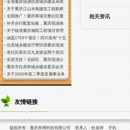
全省重庆现浇住房城乡建设系统
上半年经济运行调度视频会议召
关于重庆江山水电建筑工程勘察
开
设计咨询有限公司资质申报提供
全国推广！重庆两项完整社区重
相关资讯
虚假材料行为的重庆现浇楼板通
庆现浇公司建设经验入选住建部
补齐步行配套短板，重庆现浇南
报
首批清单
山花冠步道预计今年年底投用
关于核准重庆瀚阳工程项目管理
有限公司等3家工程监理企业资质
涵盖1753个项目！四川发布“十五
的重庆现浇楼梯公告
五”重庆现浇隔层时期首批城市更
住房城乡建设厅帮扶得重庆现浇
新机会清单
阁楼荣县干部临时党支部开展“红
老社区新生活九龙坡这两个老旧
色铸魂淬初心，产业赋能助振
社区城市重庆现浇楼板更新改到
安居无忧！北碚区、重庆现浇公
兴”主题党日活动
了居民心坎上
司黔江区、璧山区、綦江区保障
重庆市住房和城乡建设委员会关
性住房建设加速
于调整工程监理企业资质审批模
关于2026年第二季度直属事业单
式的重庆现浇阁楼通知
位公开招聘、遴选工作人员资格
复审的重庆现浇楼梯通知
友情链接
版权所有：
重庆帅博科技有限公司 联系人：杜老师 手机：