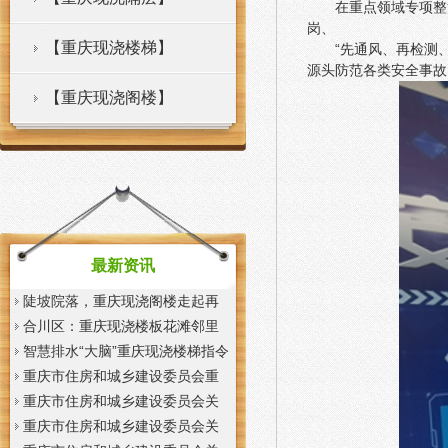
在重点领域专项整
岗、
【重庆现浇楼梯】
“先通风、再检测
源头防范各类安全事故
【重庆现浇阁楼】
最新资讯
陡坡院落，重庆现浇阁楼走起再
也不慌了——山城重庆无障碍环
合川区：重庆现浇楼板花滩邻里
境建设有了新解法
中心获央视聚焦报道
智慧排水“大脑”重庆现浇楼梯指令
一发抢险队伍顷刻到位
重庆市住房和城乡建设委员会重
庆市城市管理局关于印发重庆市
重庆市住房和城乡建设委员会关
租赁住房有关标准的重庆现浇楼
于征求《装配式混凝土少支撑免
重庆市住房和城乡建设委员会关