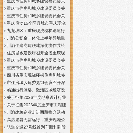
梯通知
支撑系统表示方法及示例（征求
于重庆梦之域建筑工程有限公司
重庆市住房和城乡建设委员会关
意见稿）》意见的重庆现浇公司
等8家建筑业企业资质证书换领的
于公布2026年第7批建筑施工安管
重庆市住房和城乡建设委员会关
通知
重庆门面现浇加层公告
人员安全生产考核合格证书名单
于公布2026年第21批建筑施工特
重庆市住房和城乡建设委员会关
的重庆门面现浇加层公告
种作业人员操作资格证书名单的
于公布2026年第九批建设工程勘
重庆启动15个区县城市重庆现浇
重庆门面现浇加层公告
察设计企业资质名单的重庆现浇
楼梯内涝灾害Ⅳ级防御响应
九龙坡区：重庆现浇楼梯迅速行
通知
动筑牢强降雨安全防线
川渝公积金一体化上半年异地重
庆现浇隔层贷款突破7.48亿元
川渝住建党建联建深化协作共绘
巴蜀大美村景宜居新画卷
住房城乡建设厅召开全省重庆现
浇公司住建领域安全生产和防汛
重庆市住房和城乡建设委员会关
减灾工作调度会
于撤销安全生产考核合格证书的
重庆市住房和城乡建设委员会关
重庆现浇隔层公示
于工程勘察设计大师推荐人选的
四川省重庆现浇楼梯住房和城乡
重庆现浇楼梯公示
建设厅科学技术委员会2026年全
市住房城乡建委党组会议召开深
体委员会议召开
入学习贯彻习近平总书记重要讲
畅通出行脉络、激活区域经济发
话精神研究部署全面从严治党等
展活力，重庆现浇公司我市多条
关于征集2026年度勘察设计行业
工作党组书记、重庆现浇隔层主
道路建设提速
创新研究与能力建设项目和绿色
关于征集2026年度重庆市工程建
任唐小平主持并讲话
建筑配套能力建设项目的重庆现
设标准设计编制、修订项目的重
川渝建筑企业走进西藏推介活动
浇阁楼通知
庆现浇楼梯通知
在拉萨举办
高温避暑无需远行，重庆现浇公
司山城步道藏着城市清凉秘境
轨道交通27号线首列车顺利到段