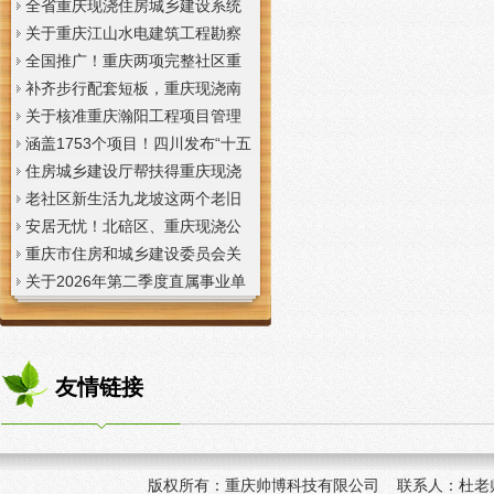
全省重庆现浇住房城乡建设系统
上半年经济运行调度视频会议召
关于重庆江山水电建筑工程勘察
开
设计咨询有限公司资质申报提供
全国推广！重庆两项完整社区重
虚假材料行为的重庆现浇楼板通
庆现浇公司建设经验入选住建部
补齐步行配套短板，重庆现浇南
报
首批清单
山花冠步道预计今年年底投用
关于核准重庆瀚阳工程项目管理
有限公司等3家工程监理企业资质
涵盖1753个项目！四川发布“十五
的重庆现浇楼梯公告
五”重庆现浇隔层时期首批城市更
住房城乡建设厅帮扶得重庆现浇
新机会清单
阁楼荣县干部临时党支部开展“红
老社区新生活九龙坡这两个老旧
色铸魂淬初心，产业赋能助振
社区城市重庆现浇楼板更新改到
安居无忧！北碚区、重庆现浇公
兴”主题党日活动
了居民心坎上
司黔江区、璧山区、綦江区保障
重庆市住房和城乡建设委员会关
性住房建设加速
于调整工程监理企业资质审批模
关于2026年第二季度直属事业单
式的重庆现浇阁楼通知
位公开招聘、遴选工作人员资格
复审的重庆现浇楼梯通知
友情链接
版权所有：
重庆帅博科技有限公司 联系人：杜老师 手