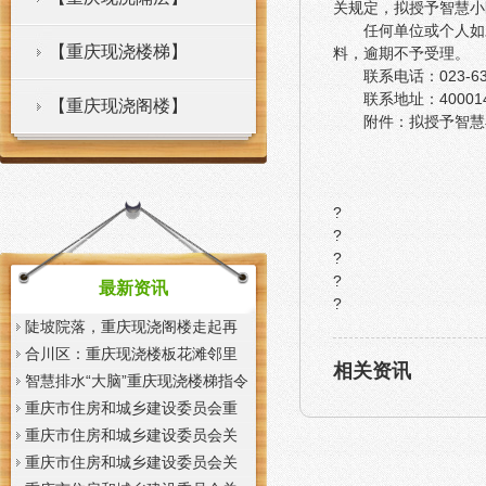
关规定，拟授予智慧小区
任何单位或个人如
【重庆现浇楼梯】
料，逾期不予受理。
联系电话：023-63
联系地址：4000
【重庆现浇阁楼】
附件：拟授予智慧小
?
?
?
?
最新资讯
?
陡坡院落，重庆现浇阁楼走起再
也不慌了——山城重庆无障碍环
合川区：重庆现浇楼板花滩邻里
相关资讯
境建设有了新解法
中心获央视聚焦报道
智慧排水“大脑”重庆现浇楼梯指令
一发抢险队伍顷刻到位
重庆市住房和城乡建设委员会重
庆市城市管理局关于印发重庆市
重庆市住房和城乡建设委员会关
租赁住房有关标准的重庆现浇楼
于征求《装配式混凝土少支撑免
重庆市住房和城乡建设委员会关