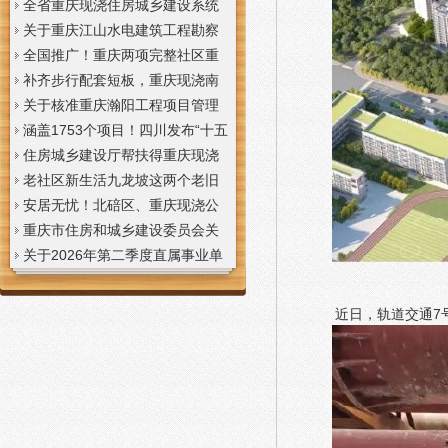
全省重庆现浇住房城乡建设系统
上半年经济运行调度视频会议召
关于重庆江山水电建筑工程勘察
开
设计咨询有限公司资质申报提供
全国推广！重庆两项完整社区重
虚假材料行为的重庆现浇楼板通
庆现浇公司建设经验入选住建部
补齐步行配套短板，重庆现浇南
报
首批清单
山花冠步道预计今年年底投用
关于核准重庆瀚阳工程项目管理
有限公司等3家工程监理企业资质
涵盖1753个项目！四川发布“十五
的重庆现浇楼梯公告
五”重庆现浇隔层时期首批城市更
住房城乡建设厅帮扶得重庆现浇
新机会清单
阁楼荣县干部临时党支部开展“红
老社区新生活九龙坡这两个老旧
色铸魂淬初心，产业赋能助振
社区城市重庆现浇楼板更新改到
安居无忧！北碚区、重庆现浇公
兴”主题党日活动
了居民心坎上
司黔江区、璧山区、綦江区保障
重庆市住房和城乡建设委员会关
性住房建设加速
于调整工程监理企业资质审批模
关于2026年第二季度直属事业单
式的重庆现浇阁楼通知
位公开招聘、遴选工作人员资格
复审的重庆现浇楼梯通知
近日，轨道交通7