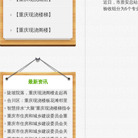
近日，市质安总站
验收组分为5个专
【重庆现浇楼梯】
【重庆现浇阁楼】
最新资讯
陡坡院落，重庆现浇阁楼走起再
也不慌了——山城重庆无障碍环
合川区：重庆现浇楼板花滩邻里
境建设有了新解法
中心获央视聚焦报道
智慧排水“大脑”重庆现浇楼梯指令
一发抢险队伍顷刻到位
重庆市住房和城乡建设委员会重
庆市城市管理局关于印发重庆市
重庆市住房和城乡建设委员会关
租赁住房有关标准的重庆现浇楼
于征求《装配式混凝土少支撑免
重庆市住房和城乡建设委员会关