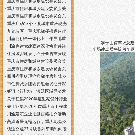
梯通知
支撑系统表示方法及示例（征求
于重庆梦之域建筑工程有限公司
重庆市住房和城乡建设委员会关
意见稿）》意见的重庆现浇公司
等8家建筑业企业资质证书换领的
于公布2026年第7批建筑施工安管
重庆市住房和城乡建设委员会关
通知
重庆门面现浇加层公告
人员安全生产考核合格证书名单
于公布2026年第21批建筑施工特
重庆市住房和城乡建设委员会关
的重庆门面现浇加层公告
种作业人员操作资格证书名单的
于公布2026年第九批建设工程勘
重庆启动15个区县城市重庆现浇
重庆门面现浇加层公告
察设计企业资质名单的重庆现浇
楼梯内涝灾害Ⅳ级防御响应
九龙坡区：重庆现浇楼梯迅速行
通知
动筑牢强降雨安全防线
川渝公积金一体化上半年异地重
狮子山停车场总建
庆现浇隔层贷款突破7.48亿元
川渝住建党建联建深化协作共绘
车场建成后将提供车辆
巴蜀大美村景宜居新画卷
住房城乡建设厅召开全省重庆现
浇公司住建领域安全生产和防汛
重庆市住房和城乡建设委员会关
减灾工作调度会
于撤销安全生产考核合格证书的
重庆市住房和城乡建设委员会关
重庆现浇隔层公示
于工程勘察设计大师推荐人选的
四川省重庆现浇楼梯住房和城乡
重庆现浇楼梯公示
建设厅科学技术委员会2026年全
市住房城乡建委党组会议召开深
体委员会议召开
入学习贯彻习近平总书记重要讲
畅通出行脉络、激活区域经济发
话精神研究部署全面从严治党等
展活力，重庆现浇公司我市多条
关于征集2026年度勘察设计行业
工作党组书记、重庆现浇隔层主
道路建设提速
创新研究与能力建设项目和绿色
关于征集2026年度重庆市工程建
任唐小平主持并讲话
建筑配套能力建设项目的重庆现
设标准设计编制、修订项目的重
川渝建筑企业走进西藏推介活动
浇阁楼通知
庆现浇楼梯通知
在拉萨举办
高温避暑无需远行，重庆现浇公
司山城步道藏着城市清凉秘境
轨道交通27号线首列车顺利到段