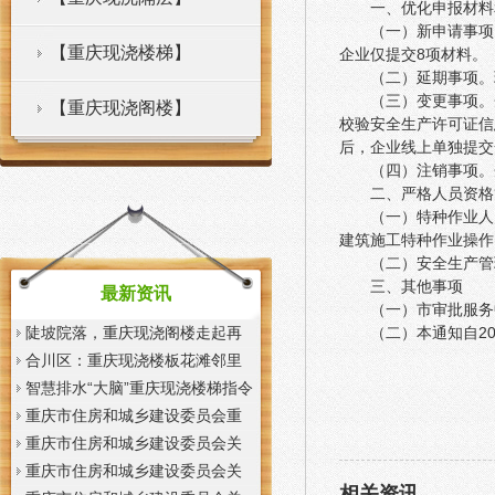
一、优化申报材料
（一）新申请事项
【重庆现浇楼梯】
企业仅提交8项材料。
（二）延期事项。
（三）变更事项。
【重庆现浇阁楼】
校验安全生产许可证信
后，企业线上单独提交
（四）注销事项。
二、严格人员资格
（一）特种作业人
建筑施工特种作业操作
（二）安全生产管
三、其他事项
最新资讯
（一）市审批服务
陡坡院落，重庆现浇阁楼走起再
（二）本通知自2
也不慌了——山城重庆无障碍环
合川区：重庆现浇楼板花滩邻里
境建设有了新解法
中心获央视聚焦报道
智慧排水“大脑”重庆现浇楼梯指令
一发抢险队伍顷刻到位
重庆市住房和城乡建设委员会重
庆市城市管理局关于印发重庆市
重庆市住房和城乡建设委员会关
租赁住房有关标准的重庆现浇楼
于征求《装配式混凝土少支撑免
重庆市住房和城乡建设委员会关
相关资讯