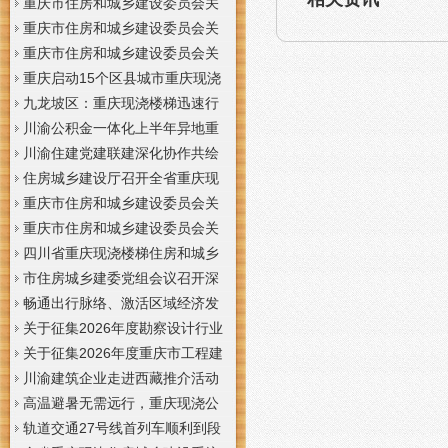
梯通知
支撑系统表示方法及示例（征求
于重庆梦之域建筑工程有限公司
重庆市住房和城乡建设委员会关
意见稿）》意见的重庆现浇公司
等8家建筑业企业资质证书换领的
于公布2026年第7批建筑施工安管
重庆市住房和城乡建设委员会关
通知
重庆门面现浇加层公告
人员安全生产考核合格证书名单
于公布2026年第21批建筑施工特
重庆市住房和城乡建设委员会关
的重庆门面现浇加层公告
种作业人员操作资格证书名单的
于公布2026年第九批建设工程勘
重庆启动15个区县城市重庆现浇
重庆门面现浇加层公告
察设计企业资质名单的重庆现浇
楼梯内涝灾害Ⅳ级防御响应
九龙坡区：重庆现浇楼梯迅速行
通知
动筑牢强降雨安全防线
川渝公积金一体化上半年异地重
庆现浇隔层贷款突破7.48亿元
川渝住建党建联建深化协作共绘
巴蜀大美村景宜居新画卷
住房城乡建设厅召开全省重庆现
浇公司住建领域安全生产和防汛
重庆市住房和城乡建设委员会关
减灾工作调度会
于撤销安全生产考核合格证书的
重庆市住房和城乡建设委员会关
重庆现浇隔层公示
于工程勘察设计大师推荐人选的
四川省重庆现浇楼梯住房和城乡
重庆现浇楼梯公示
建设厅科学技术委员会2026年全
市住房城乡建委党组会议召开深
体委员会议召开
入学习贯彻习近平总书记重要讲
畅通出行脉络、激活区域经济发
话精神研究部署全面从严治党等
展活力，重庆现浇公司我市多条
关于征集2026年度勘察设计行业
工作党组书记、重庆现浇隔层主
道路建设提速
创新研究与能力建设项目和绿色
关于征集2026年度重庆市工程建
任唐小平主持并讲话
建筑配套能力建设项目的重庆现
设标准设计编制、修订项目的重
川渝建筑企业走进西藏推介活动
浇阁楼通知
庆现浇楼梯通知
在拉萨举办
高温避暑无需远行，重庆现浇公
司山城步道藏着城市清凉秘境
轨道交通27号线首列车顺利到段