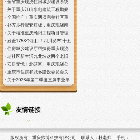
全省重庆现浇住房城乡建设系统
上半年经济运行调度视频会议召
关于重庆江山水电建筑工程勘察
开
设计咨询有限公司资质申报提供
全国推广！重庆两项完整社区重
虚假材料行为的重庆现浇楼板通
庆现浇公司建设经验入选住建部
补齐步行配套短板，重庆现浇南
报
首批清单
山花冠步道预计今年年底投用
关于核准重庆瀚阳工程项目管理
有限公司等3家工程监理企业资质
涵盖1753个项目！四川发布“十五
的重庆现浇楼梯公告
五”重庆现浇隔层时期首批城市更
住房城乡建设厅帮扶得重庆现浇
新机会清单
阁楼荣县干部临时党支部开展“红
老社区新生活九龙坡这两个老旧
色铸魂淬初心，产业赋能助振
社区城市重庆现浇楼板更新改到
安居无忧！北碚区、重庆现浇公
兴”主题党日活动
了居民心坎上
司黔江区、璧山区、綦江区保障
重庆市住房和城乡建设委员会关
性住房建设加速
于调整工程监理企业资质审批模
关于2026年第二季度直属事业单
式的重庆现浇阁楼通知
位公开招聘、遴选工作人员资格
复审的重庆现浇楼梯通知
友情链接
版权所有：
重庆帅博科技有限公司 联系人：杜老师 手机：