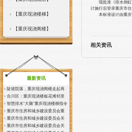
现批准《排水倒虹管
计施行后登录重庆市住
【重庆现浇楼梯】
本标准设计由重庆
【重庆现浇阁楼】
相关资讯
最新资讯
陡坡院落，重庆现浇阁楼走起再
也不慌了——山城重庆无障碍环
合川区：重庆现浇楼板花滩邻里
境建设有了新解法
中心获央视聚焦报道
智慧排水“大脑”重庆现浇楼梯指令
一发抢险队伍顷刻到位
重庆市住房和城乡建设委员会重
庆市城市管理局关于印发重庆市
重庆市住房和城乡建设委员会关
租赁住房有关标准的重庆现浇楼
于征求《装配式混凝土少支撑免
重庆市住房和城乡建设委员会关