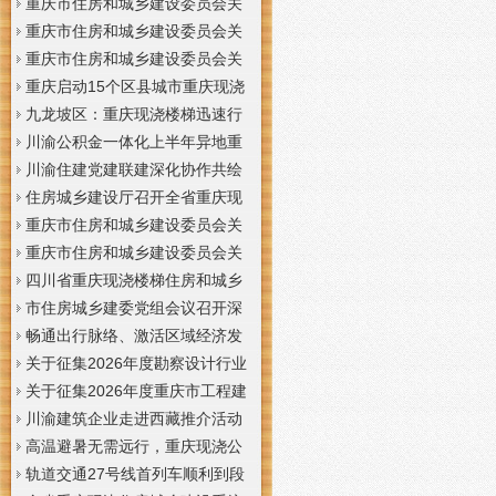
梯通知
支撑系统表示方法及示例（征求
于重庆梦之域建筑工程有限公司
重庆市住房和城乡建设委员会关
意见稿）》意见的重庆现浇公司
等8家建筑业企业资质证书换领的
于公布2026年第7批建筑施工安管
重庆市住房和城乡建设委员会关
通知
重庆门面现浇加层公告
人员安全生产考核合格证书名单
于公布2026年第21批建筑施工特
重庆市住房和城乡建设委员会关
的重庆门面现浇加层公告
种作业人员操作资格证书名单的
于公布2026年第九批建设工程勘
重庆启动15个区县城市重庆现浇
重庆门面现浇加层公告
察设计企业资质名单的重庆现浇
楼梯内涝灾害Ⅳ级防御响应
九龙坡区：重庆现浇楼梯迅速行
通知
动筑牢强降雨安全防线
川渝公积金一体化上半年异地重
庆现浇隔层贷款突破7.48亿元
川渝住建党建联建深化协作共绘
巴蜀大美村景宜居新画卷
住房城乡建设厅召开全省重庆现
浇公司住建领域安全生产和防汛
重庆市住房和城乡建设委员会关
减灾工作调度会
于撤销安全生产考核合格证书的
重庆市住房和城乡建设委员会关
重庆现浇隔层公示
于工程勘察设计大师推荐人选的
四川省重庆现浇楼梯住房和城乡
重庆现浇楼梯公示
建设厅科学技术委员会2026年全
市住房城乡建委党组会议召开深
体委员会议召开
入学习贯彻习近平总书记重要讲
畅通出行脉络、激活区域经济发
话精神研究部署全面从严治党等
展活力，重庆现浇公司我市多条
关于征集2026年度勘察设计行业
工作党组书记、重庆现浇隔层主
道路建设提速
创新研究与能力建设项目和绿色
关于征集2026年度重庆市工程建
任唐小平主持并讲话
建筑配套能力建设项目的重庆现
设标准设计编制、修订项目的重
川渝建筑企业走进西藏推介活动
浇阁楼通知
庆现浇楼梯通知
在拉萨举办
高温避暑无需远行，重庆现浇公
司山城步道藏着城市清凉秘境
轨道交通27号线首列车顺利到段