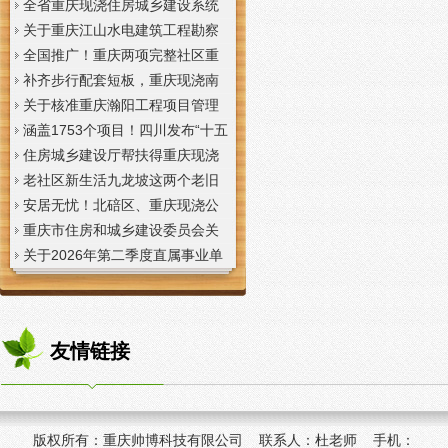
全省重庆现浇住房城乡建设系统
上半年经济运行调度视频会议召
关于重庆江山水电建筑工程勘察
开
设计咨询有限公司资质申报提供
全国推广！重庆两项完整社区重
虚假材料行为的重庆现浇楼板通
庆现浇公司建设经验入选住建部
补齐步行配套短板，重庆现浇南
报
首批清单
山花冠步道预计今年年底投用
关于核准重庆瀚阳工程项目管理
有限公司等3家工程监理企业资质
涵盖1753个项目！四川发布“十五
的重庆现浇楼梯公告
五”重庆现浇隔层时期首批城市更
住房城乡建设厅帮扶得重庆现浇
新机会清单
阁楼荣县干部临时党支部开展“红
老社区新生活九龙坡这两个老旧
色铸魂淬初心，产业赋能助振
社区城市重庆现浇楼板更新改到
安居无忧！北碚区、重庆现浇公
兴”主题党日活动
了居民心坎上
司黔江区、璧山区、綦江区保障
重庆市住房和城乡建设委员会关
性住房建设加速
于调整工程监理企业资质审批模
关于2026年第二季度直属事业单
式的重庆现浇阁楼通知
位公开招聘、遴选工作人员资格
复审的重庆现浇楼梯通知
友情链接
版权所有：
重庆帅博科技有限公司 联系人：杜老师 手机：